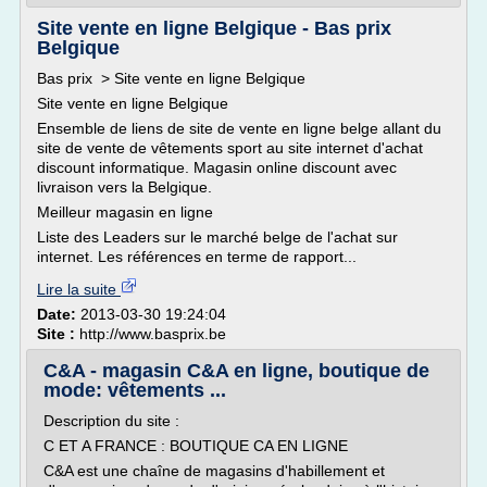
Site vente en ligne Belgique - Bas prix
Belgique
Bas prix > Site vente en ligne Belgique
Site vente en ligne Belgique
Ensemble de liens de site de vente en ligne belge allant du
site de vente de vêtements sport au site internet d'achat
discount informatique. Magasin online discount avec
livraison vers la Belgique.
Meilleur magasin en ligne
Liste des Leaders sur le marché belge de l'achat sur
internet. Les références en terme de rapport...
Lire la suite
Date:
2013-03-30 19:24:04
Site :
http://www.basprix.be
C&A - magasin C&A en ligne, boutique de
mode: vêtements ...
Description du site :
C ET A FRANCE : BOUTIQUE CA EN LIGNE
C&A est une chaîne de magasins d'habillement et