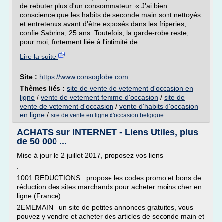
de rebuter plus d'un consommateur. « J'ai bien
conscience que les habits de seconde main sont nettoyés
et entretenus avant d'être exposés dans les friperies,
confie Sabrina, 25 ans. Toutefois, la garde-robe reste,
pour moi, fortement liée à l'intimité de...
Lire la suite
Site :
https://www.consoglobe.com
Thèmes liés :
site de vente de vetement d'occasion en
ligne
/
vente de vetement femme d'occasion
/
site de
vente de vetement d'occasion
/
vente d'habits d'occasion
en ligne
/
site de vente en ligne d'occasion belgique
ACHATS sur INTERNET - Liens Utiles, plus
de 50 000 ...
Mise à jour le 2 juillet 2017, proposez vos liens
.
1001 REDUCTIONS : propose les codes promo et bons de
réduction des sites marchands pour acheter moins cher en
ligne (France)
2EMEMAIN : un site de petites annonces gratuites, vous
pouvez y vendre et acheter des articles de seconde main et