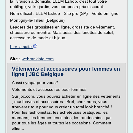
la livraison à domicile. ELEM Eshop, c'est tout votre
outillage, votre jardin, vos pompes a prix discount.
Nom officiel : ELEM Eshop - Site pro (SA) - Vente en ligne
Montigny-le-Tilleul (Belgique)
Leaders des grossistes en ligne, grossiste de vêtement,
chaussure ou montre. Mais aussi des lunettes de soleil,
accessoire de mode et bijoux...
Lire la suite
Site :
webrankinfo.com
Vêtements et accessoires pour femmes en
ligne | JBC Belgique
Aussi sympa pour vous?
Vêtements et accessoires pour femmes
Sur jbc.com, vous pouvez acheter en ligne des vêtements
, musthaves et accessoires . Bref, chez nous, vous
trouverez tout pour vous créer un total look branché !
Pour les fashionistas, les acheteuses pratiques, les
mamans, les femmes enceintes, les rondes ainsi que
pour tous les âges et toutes les occasions. Comment
allier...