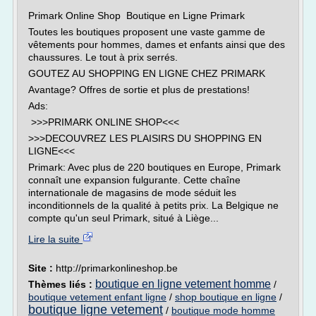
Primark Online Shop Boutique en Ligne Primark
Toutes les boutiques proposent une vaste gamme de
vêtements pour hommes, dames et enfants ainsi que des
chaussures. Le tout à prix serrés.
GOUTEZ AU SHOPPING EN LIGNE CHEZ PRIMARK
Avantage? Offres de sortie et plus de prestations!
Ads:
>>>PRIMARK ONLINE SHOP<<<
>>>DECOUVREZ LES PLAISIRS DU SHOPPING EN
LIGNE<<<
Primark: Avec plus de 220 boutiques en Europe, Primark
connaît une expansion fulgurante. Cette chaîne
internationale de magasins de mode séduit les
inconditionnels de la qualité à petits prix. La Belgique ne
compte qu'un seul Primark, situé à Liège...
Lire la suite
Site :
http://primarkonlineshop.be
boutique en ligne vetement homme
Thèmes liés :
/
boutique vetement enfant ligne
/
shop boutique en ligne
/
boutique ligne vetement
/
boutique mode homme