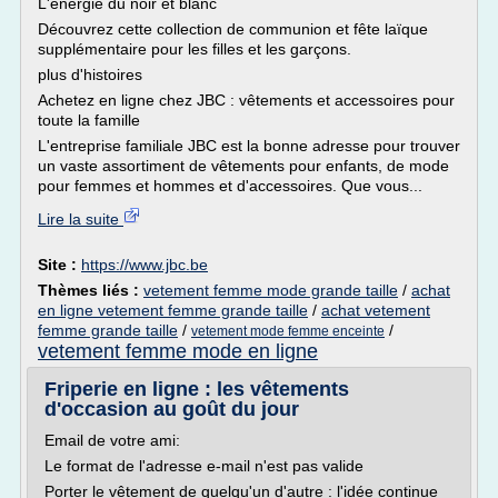
L'énergie du noir et blanc
Découvrez cette collection de communion et fête laïque
supplémentaire pour les filles et les garçons.
plus d'histoires
Achetez en ligne chez JBC : vêtements et accessoires pour
toute la famille
L'entreprise familiale JBC est la bonne adresse pour trouver
un vaste assortiment de vêtements pour enfants, de mode
pour femmes et hommes et d'accessoires. Que vous...
Lire la suite
Site :
https://www.jbc.be
Thèmes liés :
vetement femme mode grande taille
/
achat
en ligne vetement femme grande taille
/
achat vetement
femme grande taille
/
/
vetement mode femme enceinte
vetement femme mode en ligne
Friperie en ligne : les vêtements
d'occasion au goût du jour
Email de votre ami:
Le format de l'adresse e-mail n'est pas valide
Porter le vêtement de quelqu'un d'autre : l'idée continue