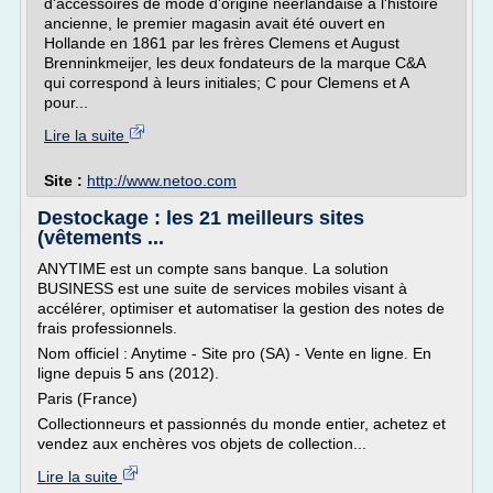
d'accessoires de mode d'origine néerlandaise à l'histoire
ancienne, le premier magasin avait été ouvert en
Hollande en 1861 par les frères Clemens et August
Brenninkmeijer, les deux fondateurs de la marque C&A
qui correspond à leurs initiales; C pour Clemens et A
pour...
Lire la suite
Site :
http://www.netoo.com
Destockage : les 21 meilleurs sites
(vêtements ...
ANYTIME est un compte sans banque. La solution
BUSINESS est une suite de services mobiles visant à
accélérer, optimiser et automatiser la gestion des notes de
frais professionnels.
Nom officiel : Anytime - Site pro (SA) - Vente en ligne. En
ligne depuis 5 ans (2012).
Paris (France)
Collectionneurs et passionnés du monde entier, achetez et
vendez aux enchères vos objets de collection...
Lire la suite