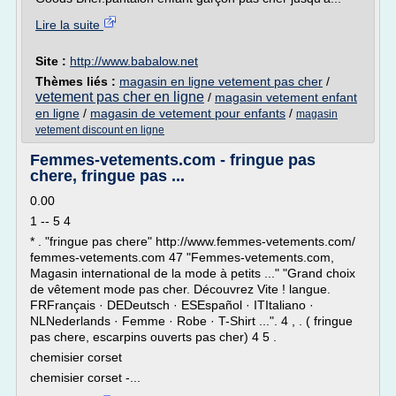
Lire la suite
Site :
http://www.babalow.net
Thèmes liés :
magasin en ligne vetement pas cher
/
vetement pas cher en ligne
/
magasin vetement enfant
en ligne
/
magasin de vetement pour enfants
/
magasin
vetement discount en ligne
Femmes-vetements.com - fringue pas
chere, fringue pas ...
0.00
1 -- 5 4
* . "fringue pas chere" http://www.femmes-vetements.com/
femmes-vetements.com 47 "Femmes-vetements.com,
Magasin international de la mode à petits ..." "Grand choix
de vêtement mode pas cher. Découvrez Vite ! langue.
FRFrançais · DEDeutsch · ESEspañol · ITItaliano ·
NLNederlands · Femme · Robe · T-Shirt ...". 4 , . ( fringue
pas chere, escarpins ouverts pas cher) 4 5 .
chemisier corset
chemisier corset -...