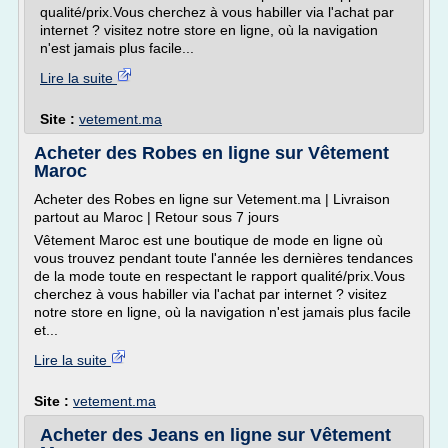
qualité/prix.Vous cherchez à vous habiller via l'achat par
internet ? visitez notre store en ligne, où la navigation
n'est jamais plus facile...
Lire la suite
Site :
vetement.ma
Acheter des Robes en ligne sur Vêtement
Maroc
Acheter des Robes en ligne sur Vetement.ma | Livraison
partout au Maroc | Retour sous 7 jours
Vêtement Maroc est une boutique de mode en ligne où
vous trouvez pendant toute l'année les dernières tendances
de la mode toute en respectant le rapport qualité/prix.Vous
cherchez à vous habiller via l'achat par internet ? visitez
notre store en ligne, où la navigation n'est jamais plus facile
et...
Lire la suite
Site :
vetement.ma
Acheter des Jeans en ligne sur Vêtement