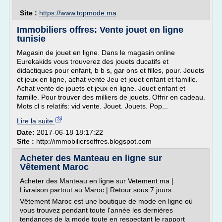
Site :
https://www.topmode.ma
Immobiliers offres: Vente jouet en ligne
tunisie
Magasin de jouet en ligne. Dans le magasin online
Eurekakids vous trouverez des jouets ducatifs et
didactiques pour enfant, b b s, gar ons et filles, pour. Jouets
et jeux en ligne, achat vente Jeu et jouet enfant et famille.
Achat vente de jouets et jeux en ligne. Jouet enfant et
famille. Pour trouver des milliers de jouets. Offrir en cadeau.
Mots cl s relatifs: vid vente. Jouet. Jouets. Pop...
Lire la suite
Date:
2017-06-18 18:17:22
Site :
http://immobiliersoffres.blogspot.com
Acheter des Manteau en ligne sur
Vêtement Maroc
Acheter des Manteau en ligne sur Vetement.ma |
Livraison partout au Maroc | Retour sous 7 jours
Vêtement Maroc est une boutique de mode en ligne où
vous trouvez pendant toute l'année les dernières
tendances de la mode toute en respectant le rapport