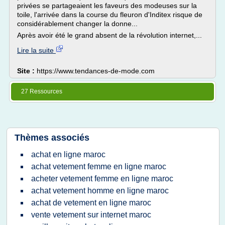
privées se partageaient les faveurs des modeuses sur la
toile, l'arrivée dans la course du fleuron d'Inditex risque de
considérablement changer la donne...
Après avoir été le grand absent de la révolution internet,...
Lire la suite
Site :
https://www.tendances-de-mode.com
27 Ressources
Thèmes associés
achat en ligne maroc
achat vetement femme en ligne maroc
acheter vetement femme en ligne maroc
achat vetement homme en ligne maroc
achat de vetement en ligne maroc
vente vetement sur internet maroc