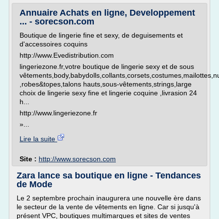
Annuaire Achats en ligne, Developpement
... - sorecson.com
Boutique de lingerie fine et sexy, de deguisements et
d'accessoires coquins
http://www.Evedistribution.com
lingeriezone.fr,votre boutique de lingerie sexy et de sous
vêtements,body,babydolls,collants,corsets,costumes,mailottes,nu
,robes&topes,talons hauts,sous-vêtements,strings,large
choix de lingerie sexy fine et lingerie coquine ,livrasion 24
h...
http://www.lingeriezone.fr
»...
Lire la suite
Site :
http://www.sorecson.com
Zara lance sa boutique en ligne - Tendances
de Mode
Le 2 septembre prochain inaugurera une nouvelle ère dans
le secteur de la vente de vêtements en ligne. Car si jusqu'à
présent VPC, boutiques multimarques et sites de ventes