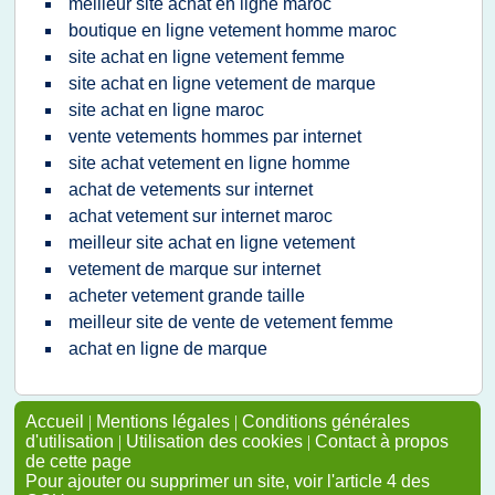
meilleur site achat en ligne maroc
boutique en ligne vetement homme maroc
site achat en ligne vetement femme
site achat en ligne vetement de marque
site achat en ligne maroc
vente vetements hommes par internet
site achat vetement en ligne homme
achat de vetements sur internet
achat vetement sur internet maroc
meilleur site achat en ligne vetement
vetement de marque sur internet
acheter vetement grande taille
meilleur site de vente de vetement femme
achat en ligne de marque
Accueil
|
Mentions légales
|
Conditions générales
d'utilisation
|
Utilisation des cookies
|
Contact à propos
de cette page
Pour ajouter ou supprimer un site, voir l'article 4 des