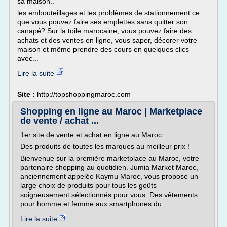
sa maison..
les embouteillages et les problèmes de stationnement ce
que vous pouvez faire ses emplettes sans quitter son
canapé? Sur la toile marocaine, vous pouvez faire des
achats et des ventes en ligne, vous saper, décorer votre
maison et même prendre des cours en quelques clics
avec...
Lire la suite
Site :
http://topshoppingmaroc.com
Shopping en ligne au Maroc | Marketplace
de vente / achat ...
1er site de vente et achat en ligne au Maroc
Des produits de toutes les marques au meilleur prix !
Bienvenue sur la première marketplace au Maroc, votre
partenaire shopping au quotidien. Jumia Market Maroc,
anciennement appelée Kaymu Maroc, vous propose un
large choix de produits pour tous les goûts
soigneusement sélectionnés pour vous. Des vêtements
pour homme et femme aux smartphones du...
Lire la suite