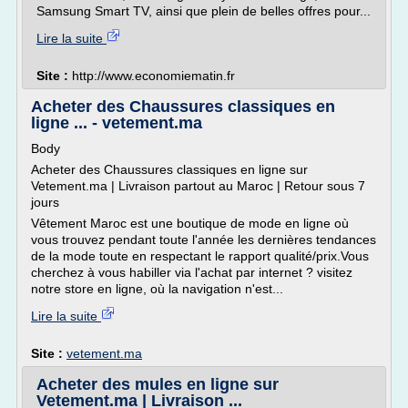
Samsung Smart TV, ainsi que plein de belles offres pour...
Lire la suite
Site :
http://www.economiematin.fr
Acheter des Chaussures classiques en
ligne ... - vetement.ma
Body
Acheter des Chaussures classiques en ligne sur
Vetement.ma | Livraison partout au Maroc | Retour sous 7
jours
Vêtement Maroc est une boutique de mode en ligne où
vous trouvez pendant toute l'année les dernières tendances
de la mode toute en respectant le rapport qualité/prix.Vous
cherchez à vous habiller via l'achat par internet ? visitez
notre store en ligne, où la navigation n'est...
Lire la suite
Site :
vetement.ma
Acheter des mules en ligne sur
Vetement.ma | Livraison ...