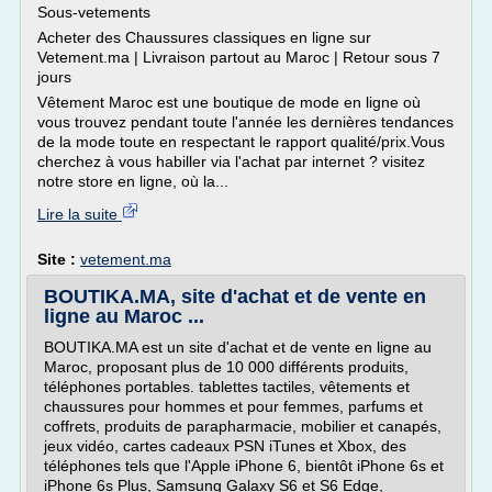
Sous-vetements
Acheter des Chaussures classiques en ligne sur
Vetement.ma | Livraison partout au Maroc | Retour sous 7
jours
Vêtement Maroc est une boutique de mode en ligne où
vous trouvez pendant toute l'année les dernières tendances
de la mode toute en respectant le rapport qualité/prix.Vous
cherchez à vous habiller via l'achat par internet ? visitez
notre store en ligne, où la...
Lire la suite
Site :
vetement.ma
BOUTIKA.MA, site d'achat et de vente en
ligne au Maroc ...
BOUTIKA.MA est un site d'achat et de vente en ligne au
Maroc, proposant plus de 10 000 différents produits,
téléphones portables. tablettes tactiles, vêtements et
chaussures pour hommes et pour femmes, parfums et
coffrets, produits de parapharmacie, mobilier et canapés,
jeux vidéo, cartes cadeaux PSN iTunes et Xbox, des
téléphones tels que l'Apple iPhone 6, bientôt iPhone 6s et
iPhone 6s Plus, Samsung Galaxy S6 et S6 Edge,