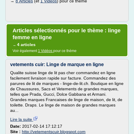
→
8 Articles
(et
1 Vidéos
) pour ce thème
Articles sélectionnés pour le thème : linge
femme en ligne
4 articles
→
Voir également
1 Vidéos
pour ce thème
vetements cuir: Linge de marque en ligne
Qualite suisse linge de lit pas cher commandez en ligne
facilement livraison rapide sur facture. Commandez des
parures de lit de marques - linge-de-lit.ch. Boutique en ligne
de Chaussures, Sacs et Vetements de grandes marques,
telles que Prada, Gucci, Dolce Gabbana et Armani.
Grandes marques Francaises de linge de maison, de lit, de
toilette. Draps. Le linge de maison de grandes marques
au...
Lire la suite
Date:
2017-02-14 17:12:17
Site :
http://vetementscuir.blogspot.com