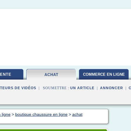
VENTE
COMMERCE EN LIGNE
ACHAT
TEURS DE VIDÉOS
| SOUMETTRE :
UN ARTICLE
|
ANNONCER
|
 ligne
>
boutique chaussure en ligne
>
achat