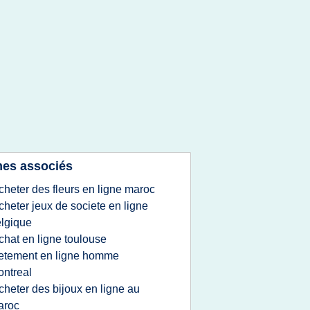
es associés
cheter des fleurs en ligne maroc
cheter jeux de societe en ligne
lgique
chat en ligne toulouse
etement en ligne homme
ntreal
cheter des bijoux en ligne au
aroc