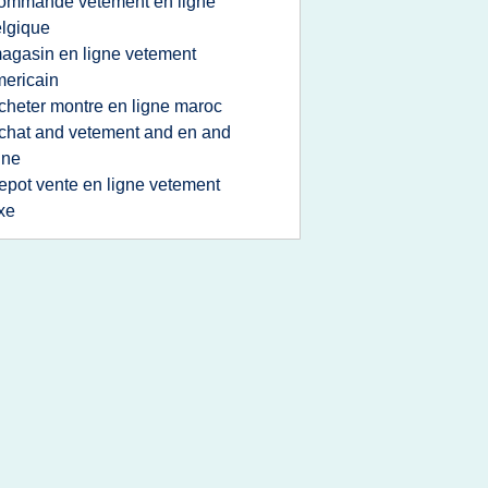
ommande vetement en ligne
lgique
agasin en ligne vetement
ericain
cheter montre en ligne maroc
chat and vetement and en and
gne
epot vente en ligne vetement
xe