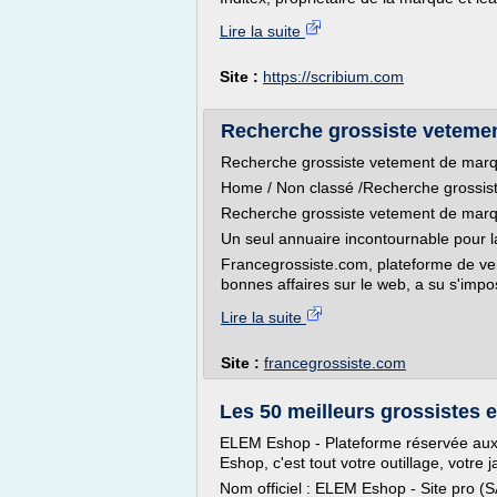
Lire la suite
Site :
https://scribium.com
Recherche grossiste veteme
Recherche grossiste vetement de marq
Home / Non classé /Recherche grossis
Recherche grossiste vetement de marq
Un seul annuaire incontournable pour 
Francegrossiste.com, plateforme de ven
bonnes affaires sur le web, a su s'impose
Lire la suite
Site :
francegrossiste.com
Les 50 meilleurs grossistes en
ELEM Eshop - Plateforme réservée aux p
Eshop, c'est tout votre outillage, votre 
Nom officiel : ELEM Eshop - Site pro (S