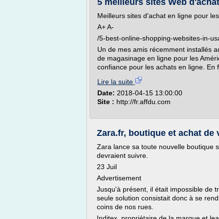
5 meilleurs sites Web d'achat
Meilleurs sites d'achat en ligne pour l
A+ A-
/5-best-online-shopping-websites-in-us
Un de mes amis récemment installés au
de magasinage en ligne pour les América
confiance pour les achats en ligne. En fa
Lire la suite
Date:
2018-04-15 13:00:00
Site :
http://fr.affdu.com
Zara.fr, boutique et achat de
Zara lance sa toute nouvelle boutique 
devraient suivre.
23 Juil
Advertisement
Jusqu'à présent, il était impossible de 
seule solution consistait donc à se r
coins de nos rues.
Inditex, propriétaire de la marque et lea