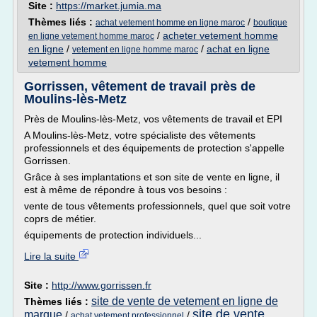
Site :
https://market.jumia.ma
Thèmes liés :
/
achat vetement homme en ligne maroc
boutique
/
acheter vetement homme
en ligne vetement homme maroc
en ligne
/
/
achat en ligne
vetement en ligne homme maroc
vetement homme
Gorrissen, vêtement de travail près de
Moulins-lès-Metz
Près de Moulins-lès-Metz, vos vêtements de travail et EPI
A Moulins-lès-Metz, votre spécialiste des vêtements
professionnels et des équipements de protection s'appelle
Gorrissen.
Grâce à ses implantations et son site de vente en ligne, il
est à même de répondre à tous vos besoins :
vente de tous vêtements professionnels, quel que soit votre
coprs de métier.
équipements de protection individuels...
Lire la suite
Site :
http://www.gorrissen.fr
site de vente de vetement en ligne de
Thèmes liés :
site de vente
marque
/
/
achat vetement professionnel