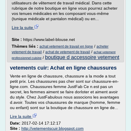
utilisateurs de vêtement de travail médical. Dans cette
rubrique de notre boutique en ligne vous pourrez acheter
vos tenues médicales en les composant vous-même
(tunique médicale et pantalon médical) ou en...
Lire la suite
Site :
https://www.label-blouse.net
Thèmes liés :
/
achat vetement de travail en ligne
acheter
/
/
vetement de travail
achat de vetement de travail
achat vetement
boutique d accessoire vetement
/
professionnel cuisine
vetements cuir: Achat en ligne chaussures
Vente en ligne de chaussure, chaussure a la mode a tout
petit prix. Les chaussures pas cher sont sur chaussure-en-
ligne.com. Chaussures femme JustFab Ce n.est pas un
secret, les femmes aiment se faire dorloter et aiment avoir
du style. Chez JustFabulous nous associons les avantages
d.avoir. Toutes vos chaussures de marque (homme, femme
ou enfant) sont sur la boutique de chaussure en ligne de...
Lire la suite
Date:
2017-02-14 17:12:17
Site :
http://vetementscuir.blogspot.com