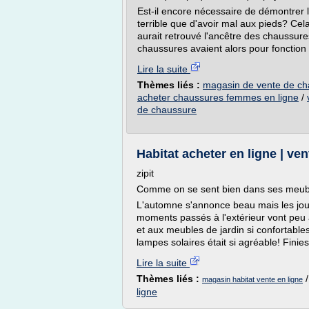
Est-il encore nécessaire de démontrer l'
terrible que d'avoir mal aux pieds? Cela
aurait retrouvé l'ancêtre des chaussures
chaussures avaient alors pour fonction 
Lire la suite
Thèmes liés :
magasin de vente de ch
acheter chaussures femmes en ligne
/
de chaussure
Habitat acheter en ligne | v
zipit
Comme on se sent bien dans ses meub
L'automne s'annonce beau mais les jour
moments passés à l'extérieur vont peu à 
et aux meubles de jardin si confortabl
lampes solaires était si agréable! Finies 
Lire la suite
Thèmes liés :
magasin habitat vente en ligne
ligne