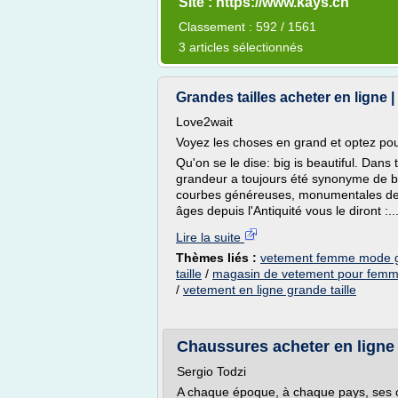
Site : https://www.kays.ch
Classement : 592 / 1561
3 articles sélectionnés
Grandes tailles acheter en ligne
Love2wait
Voyez les choses en grand et optez pou
Qu'on se le dise: big is beautiful. Dans
grandeur a toujours été synonyme de be
courbes généreuses, monumentales des p
âges depuis l'Antiquité vous le diront :..
Lire la suite
Thèmes liés :
vetement femme mode gr
taille
/
magasin de vetement pour femme
/
vetement en ligne grande taille
Chaussures acheter en ligne
Sergio Todzi
A chaque époque, à chaque pays, ses 