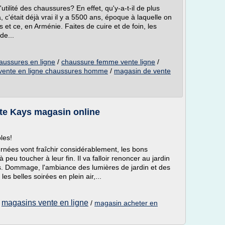
utilité des chaussures? En effet, qu'y-a-t-il de plus
, c'était déjà vrai il y a 5500 ans, époque à laquelle on
 et ce, en Arménie. Faites de cuire et de foin, les
de...
aussures en ligne
/
chaussure femme vente ligne
/
vente en ligne chaussures homme
/
magasin de vente
ente Kays magasin online
les!
nées vont fraîchir considérablement, les bons
peu toucher à leur fin. Il va falloir renoncer au jardin
es. Dommage, l'ambiance des lumières de jardin et des
les belles soirées en plein air,...
magasins vente en ligne
/
/
magasin acheter en