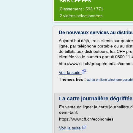
SBB CFF FFS
Classement : 593 / 771
2 vidéos sélectionnées
De nouveaux services au distribut
Aujourd’hui déjà, trois clients sur quatr
ligne, par téléphone portable ou au distr
de billets aux distributeurs, les CFF p
clientèle via le numéro gratuit 0800 11 
http://www.cff.ch/groupe/medias/comm
Voir la suite
Thèmes liés :
achat en ligne telephone portabl
La carte journalière dégriffée
En vente en ligne: la carte journalière 
demi-tarif.
https://www.cff.ch/economies
Voir la suite