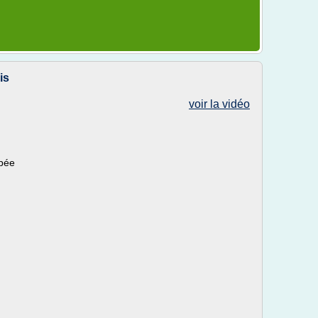
is
voir la vidéo
ipée