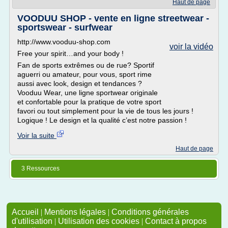
Haut de page
VOODUU SHOP - vente en ligne streetwear -
sportswear - surfwear
http://www.vooduu-shop.com
voir la vidéo
Free your spirit…and your body !
Fan de sports extrêmes ou de rue? Sportif
aguerri ou amateur, pour vous, sport rime
aussi avec look, design et tendances ?
Vooduu Wear, une ligne sportwear originale
et confortable pour la pratique de votre sport
favori ou tout simplement pour la vie de tous les jours !
Logique ! Le design et la qualité c’est notre passion !
Voir la suite
Haut de page
3 Ressources
Accueil
|
Mentions légales
|
Conditions générales
d'utilisation
|
Utilisation des cookies
|
Contact à propos