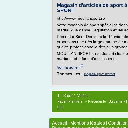
Magasin d'articles de sport
SPORT
http://www.moullansport.re
Votre magasin de sport spécialisé dans
martiaux, la danse, l'équitation et les a
Présent à Saint-Denis de la Réunion d
proposons une très large gamme de mat
qualité professionnelle des plus grand
MOULLAN SPORT c’est des articles de bo
martiaux et même d'accessoires...
Voir la suite
Thèmes liés :
magasin sport internet
1 - 10 de 11 Vidéos
Page : Première | < Précédente |
Suivante
> |
0
|
1
Accueil
|
Mentions légales
|
Conditions