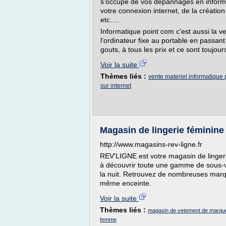
s’occupe de vos dépannages en informat
votre connexion internet, de la création
etc….
Informatique point com c’est aussi la v
l’ordinateur fixe au portable en passant p
gouts, à tous les prix et ce sont toujour
Voir la suite
Thèmes liés :
vente materiel informatique 
sur internet
Magasin de lingerie féminine
http://www.magasins-rev-ligne.fr
REV'LIGNE est votre magasin de lingeri
à découvrir toute une gamme de sous-vê
la nuit. Retrouvez de nombreuses marqu
même enceinte.
Voir la suite
Thèmes liés :
magasin de vetement de marque
femme