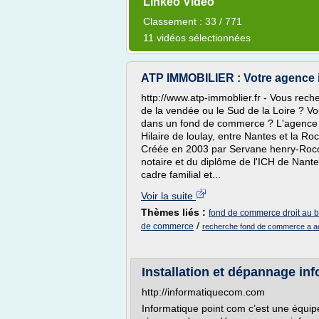
Linkeo Video
Classement : 33 / 771
11 vidéos sélectionnées
ATP IMMOBILIER : Votre agence 
http://www.atp-immoblier.fr - Vous rech
de la vendée ou le Sud de la Loire ? Vo
dans un fond de commerce ? L'agence d
Hilaire de loulay, entre Nantes et la R
Créée en 2003 par Servane henry-Rocoqu
notaire et du diplôme de l'ICH de Nant
cadre familial et...
Voir la suite
Thèmes liés :
fond de commerce droit au b
/
de commerce
recherche fond de commerce a a
Installation et dépannage 
http://informatiquecom.com
Informatique point com c’est une équi