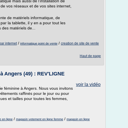
ique mais aussi de l’installation de
 de vos réseaux et de vos sites internet,
ente de matériels informatique, de
ar la tablette, il y en a pour tout les
s des matériels de...
/
/
par internet
creation de site de vente
informatique point de vente
Haut de page
 à Angers (49) : REV'LIGNE
voir la vidéo
e féminine à Angers. Nous vous invitons
tements raffinés pour le jour ou pour
es et tailles pour toutes les femmes,
/
/
 en ligne
magasin vetement en ligne femme
magasin en ligne