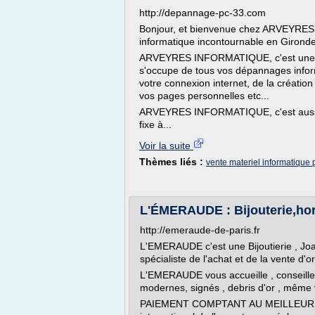
http://depannage-pc-33.com
Bonjour, et bienvenue chez ARVEYRES
informatique incontournable en Gironde
ARVEYRES INFORMATIQUE, c'est une é
s'occupe de tous vos dépannages informa
votre connexion internet, de la créatio
vos pages personnelles etc...
ARVEYRES INFORMATIQUE, c'est aussi la
fixe à...
Voir la suite
Thèmes liés :
vente materiel informatique p
L'ÉMERAUDE : Bijouterie,horl
http://emeraude-de-paris.fr
L'EMERAUDE c'est une Bijoutierie , Joai
spécialiste de l'achat et de la vente d'
L'EMERAUDE vous accueille , conseille 
modernes, signés , debris d'or , même 
PAIEMENT COMPTANT AU MEILLEUR CO