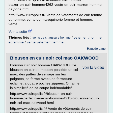
http://www.cuiropolis.fr/veste-en-cuir-homme-
blazer-en-cuir-homme/4262-veste-en-cuir-marron-homme-
daytona.html
http://www.cuiropolis.fr/ Vente de vêtements de cuir femme
et homme, vente de maroquinerie femme et homme,
vente...
Voir la suite
Thèmes liés :
/
vetement homme
vente de chaussure homme
et femme
/
vente vetement femme
Haut de page
Blouson en cuir noir col mao OAKWOOD
Blouson cuir noir homme OAKWOOD. Ce
voir la vidéo
blouson en cuir de mouton possède un col
mao, des pattes de serrage sur les
poignets, se ferme avec une fermeture
éclair, et a quatre poches zippées. On aime
la simplicité de sa coupe indémodable!
http://www.cuiropolis.fr/blouson-en-cuir-
homme-perfecto-en-cuir-homme/4213-blouson-en-cuir-
noir-col-mao-oakwood.html
http://www.cuiropolis.fr/ Vente de vêtements de cuir