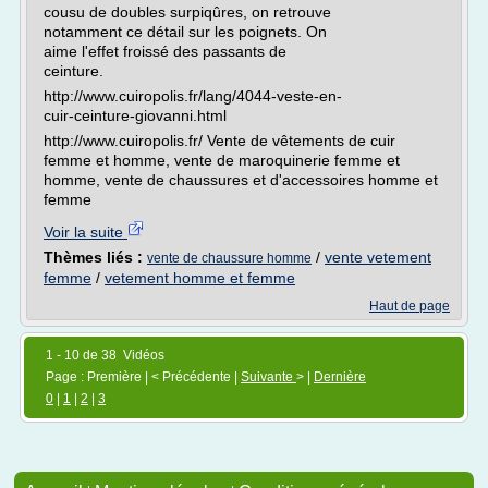
cousu de doubles surpiqûres, on retrouve
notamment ce détail sur les poignets. On
aime l'effet froissé des passants de
ceinture.
http://www.cuiropolis.fr/lang/4044-veste-en-
cuir-ceinture-giovanni.html
http://www.cuiropolis.fr/ Vente de vêtements de cuir
femme et homme, vente de maroquinerie femme et
homme, vente de chaussures et d'accessoires homme et
femme
Voir la suite
Thèmes liés :
/
vente vetement
vente de chaussure homme
femme
/
vetement homme et femme
Haut de page
1 - 10 de 38 Vidéos
Page : Première | < Précédente |
Suivante
> |
Dernière
0
|
1
|
2
|
3