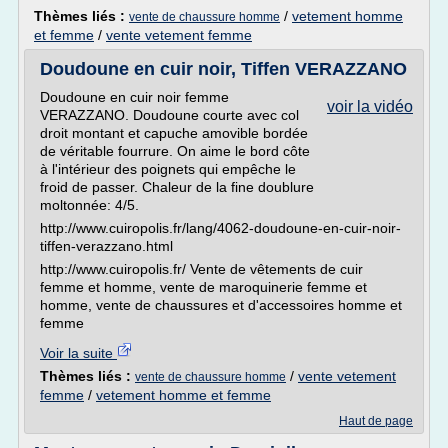
Thèmes liés :
/
vetement homme
vente de chaussure homme
et femme
/
vente vetement femme
Doudoune en cuir noir, Tiffen VERAZZANO
Doudoune en cuir noir femme
voir la vidéo
VERAZZANO. Doudoune courte avec col
droit montant et capuche amovible bordée
de véritable fourrure. On aime le bord côte
à l'intérieur des poignets qui empêche le
froid de passer. Chaleur de la fine doublure
moltonnée: 4/5.
http://www.cuiropolis.fr/lang/4062-doudoune-en-cuir-noir-
tiffen-verazzano.html
http://www.cuiropolis.fr/ Vente de vêtements de cuir
femme et homme, vente de maroquinerie femme et
homme, vente de chaussures et d'accessoires homme et
femme
Voir la suite
Thèmes liés :
/
vente vetement
vente de chaussure homme
femme
/
vetement homme et femme
Haut de page