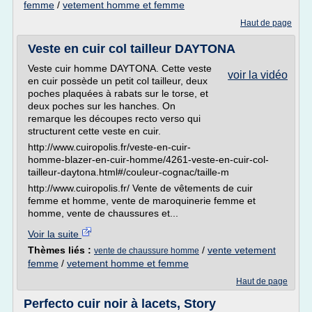
femme
/
vetement homme et femme
Haut de page
Veste en cuir col tailleur DAYTONA
Veste cuir homme DAYTONA. Cette veste
voir la vidéo
en cuir possède un petit col tailleur, deux
poches plaquées à rabats sur le torse, et
deux poches sur les hanches. On
remarque les découpes recto verso qui
structurent cette veste en cuir.
http://www.cuiropolis.fr/veste-en-cuir-
homme-blazer-en-cuir-homme/4261-veste-en-cuir-col-
tailleur-daytona.html#/couleur-cognac/taille-m
http://www.cuiropolis.fr/ Vente de vêtements de cuir
femme et homme, vente de maroquinerie femme et
homme, vente de chaussures et...
Voir la suite
Thèmes liés :
/
vente vetement
vente de chaussure homme
femme
/
vetement homme et femme
Haut de page
Perfecto cuir noir à lacets, Story