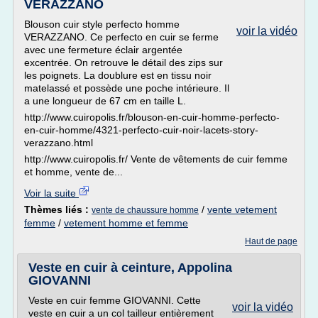
VERAZZANO
Blouson cuir style perfecto homme
voir la vidéo
VERAZZANO. Ce perfecto en cuir se ferme
avec une fermeture éclair argentée
excentrée. On retrouve le détail des zips sur
les poignets. La doublure est en tissu noir
matelassé et possède une poche intérieure. Il
a une longueur de 67 cm en taille L.
http://www.cuiropolis.fr/blouson-en-cuir-homme-perfecto-
en-cuir-homme/4321-perfecto-cuir-noir-lacets-story-
verazzano.html
http://www.cuiropolis.fr/ Vente de vêtements de cuir femme
et homme, vente de...
Voir la suite
Thèmes liés :
/
vente vetement
vente de chaussure homme
femme
/
vetement homme et femme
Haut de page
Veste en cuir à ceinture, Appolina
GIOVANNI
Veste en cuir femme GIOVANNI. Cette
voir la vidéo
veste en cuir a un col tailleur entièrement