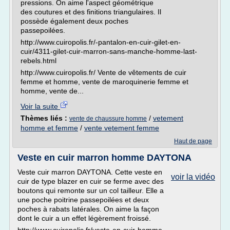
pressions. On aime l'aspect géométrique
des coutures et des finitions triangulaires. Il
possède également deux poches
passepoilées.
http://www.cuiropolis.fr/-pantalon-en-cuir-gilet-en-
cuir/4311-gilet-cuir-marron-sans-manche-homme-last-
rebels.html
http://www.cuiropolis.fr/ Vente de vêtements de cuir
femme et homme, vente de maroquinerie femme et
homme, vente de...
Voir la suite
Thèmes liés :
/
vetement
vente de chaussure homme
homme et femme
/
vente vetement femme
Haut de page
Veste en cuir marron homme DAYTONA
Veste cuir marron DAYTONA. Cette veste en
voir la vidéo
cuir de type blazer en cuir se ferme avec des
boutons qui remonte sur un col tailleur. Elle a
une poche poitrine passepoilées et deux
poches à rabats latérales. On aime la façon
dont le cuir a un effet légèrement froissé.