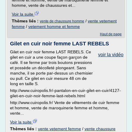
femme et homme, vente de maroquinerie femme et
homme, vente de chaussures et...
Voir la suite
Thèmes liés :
/
vente vetement
vente de chaussure homme
femme
/
vetement homme et femme
Haut de page
Gilet en cuir noir femme LAST REBELS
Gilet en cuir noir femme LAST REBELS. Ce
voir la vidéo
gilet en cuir a une coupe façon garçon de
café. Il se ferme par trois boutons pressions
et possède un décolleté plongeant. Sans
manche, il se porte par-dessus un chemisier
ou pull. Ce gilet en cuir mesure 48 cm de
long en taille S.
http://www.cuiropolis.fr/-pantalon-en-cuir-gilet-en-cuir/4127-
gilet-en-cuir-noir-femme-last-rebels.html
http://www.cuiropolis.fr/ Vente de vêtements de cuir femme
et homme, vente de maroquinerie femme et homme,
vente...
Voir la suite
Thèmes liés :
vente vetement femme
/
vente chaussure