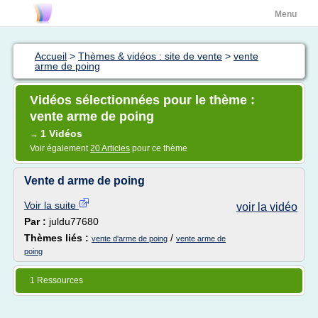
Menu
Accueil
>
Thèmes & vidéos : site de vente
>
vente
arme de poing
Vidéos sélectionnées pour le thème :
vente arme de poing
1 Vidéos
→
Voir également
20 Articles
pour ce thème
Vente d arme de poing
Voir la suite
voir la vidéo
Par :
juldu77680
Thèmes liés :
/
vente d'arme de poing
vente arme de
poing
1 Ressources