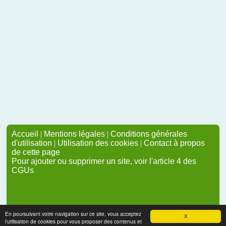
Accueil
|
Mentions légales
|
Conditions générales
d'utilisation
|
Utilisation des cookies
|
Contact à propos
de cette page
Pour ajouter ou supprimer un site, voir l'article 4 des
CGUs
En poursuivant votre navigation sur ce site, vous acceptez
X
l'utilisation de cookies pour vous proposer des contenus et