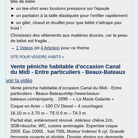
tête de bébé
► un tee-shirt avec boutons pressions sur l'épaule
► un pantalon à la taille élastiquée pour l'enfiler rapidement
► un gilet, chaud et douillet pour que bébé n'attrape pas
froid !
Choisissez des vêtements aux matières douces, car la peau
de bébé est fragile...
→
1 Vidéos
(et
4 Articles
) pour ce thème
SITE POUR VENDRE HABITS »
Vente péniche habitable d'occasion Canal
du Midi - Entre particuliers - Beaux-Bateaux
voir la vidéo
Vente péniche habitable d'occasion Canal du Midi - Entre
particuliers - Beaux-Bateauxhttp://www.beaux-
bateaux.com/property... 1898 – « La Marie Galante »
Coque en Acier – 100 CV Diesel – 4 couchages
16.10 m x 3.70 m – TE 0.9 m – TA 3 m
Parfait état, entièrement rénové, intérieur chêne.2ch,
SDB+douche, WC, cuisine aménagée. Expertise coque
2006. Eau 1000L , fuel 700L.Moteur Indenor 6 cyl. Grande
timonerie ouverte et abritée. Dossier photos sur demande.