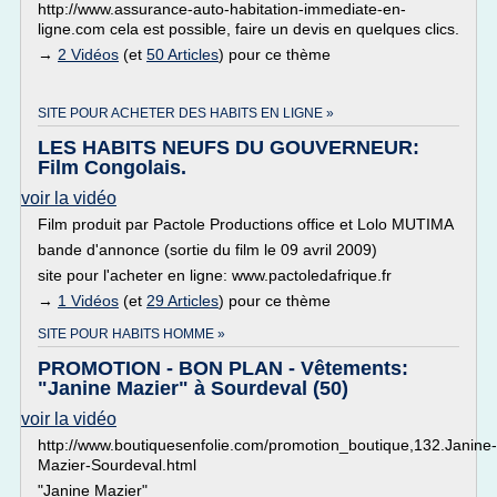
http://www.assurance-auto-habitation-immediate-en-
ligne.com cela est possible, faire un devis en quelques clics.
→
2 Vidéos
(et
50 Articles
) pour ce thème
SITE POUR ACHETER DES HABITS EN LIGNE »
LES HABITS NEUFS DU GOUVERNEUR:
Film Congolais.
voir la vidéo
Film produit par Pactole Productions office et Lolo MUTIMA
bande d'annonce (sortie du film le 09 avril 2009)
site pour l'acheter en ligne: www.pactoledafrique.fr
→
1 Vidéos
(et
29 Articles
) pour ce thème
SITE POUR HABITS HOMME »
PROMOTION - BON PLAN - Vêtements:
"Janine Mazier" à Sourdeval (50)
voir la vidéo
http://www.boutiquesenfolie.com/promotion_boutique,132.Janine-
Mazier-Sourdeval.html
"Janine Mazier"