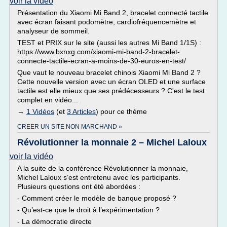
voir la vidéo
Présentation du Xiaomi Mi Band 2, bracelet connecté tactile
avec écran faisant podomètre, cardiofréquencemètre et
analyseur de sommeil.
TEST et PRIX sur le site (aussi les autres Mi Band 1/1S) :
https://www.bxnxg.com/xiaomi-mi-band-2-bracelet-
connecte-tactile-ecran-a-moins-de-30-euros-en-test/
Que vaut le nouveau bracelet chinois Xiaomi Mi Band 2 ?
Cette nouvelle version avec un écran OLED et une surface
tactile est elle mieux que ses prédécesseurs ? C'est le test
complet en vidéo...
→
1 Vidéos
(et
3 Articles
) pour ce thème
CREER UN SITE NON MARCHAND »
Révolutionner la monnaie 2 – Michel Laloux
voir la vidéo
A la suite de la conférence Révolutionner la monnaie,
Michel Laloux s’est entretenu avec les participants.
Plusieurs questions ont été abordées :
- Comment créer le modèle de banque proposé ?
- Qu’est-ce que le droit à l’expérimentation ?
- La démocratie directe