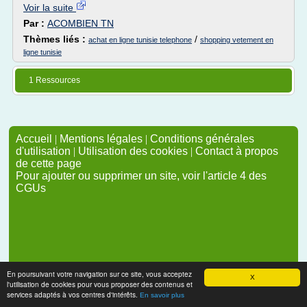
Voir la suite
Par :
ACOMBIEN TN
Thèmes liés :
/
achat en ligne tunisie telephone
shopping vetement en
ligne tunisie
1 Ressources
Accueil
|
Mentions légales
|
Conditions générales
d'utilisation
|
Utilisation des cookies
|
Contact à propos
de cette page
Pour ajouter ou supprimer un site, voir l'article 4 des
CGUs
En poursuivant votre navigation sur ce site, vous acceptez
X
l'utilisation de cookies pour vous proposer des contenus et
services adaptés à vos centres d'intérêts.
En savoir plus