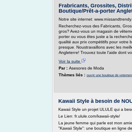
Frabricants, Grossites, Dist
Boutique/Prêt-a-porter Angle
Notre site internet: www.missandtrendy
Recherchez-vous des Fabricants, Gross
gros? Avez-vous un magasin de vêtemen
porter ou vous êtes juste a la recherc
qualité aux prix compétitifs pour votre
presque. Noustravaillons avec les meil
Angleterre! Trouvez toute l'aide dont v
Voir la suite
Par :
Asesores de Moda
Thèmes liés :
ouvrir une boutique de vetement
Kawaii Style à besoin de NO
Kawaii Style un projet ULULE qui a bes
Le Lien: fr.ulule.com/kawaii-style/
La jeune femme qui parle est mon amie 
"Kawaii Style": une boutique en ligne 