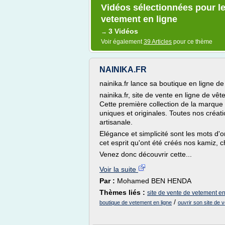
Vidéos sélectionnées pour le
vetement en ligne
3 Vidéos
→
Voir également
39 Articles
pour ce thème
NAINIKA.FR
nainika.fr lance sa boutique en ligne de
nainika.fr, site de vente en ligne de vê
Cette première collection de la marque
uniques et originales. Toutes nos créat
artisanale.
Elégance et simplicité sont les mots d
cet esprit qu'ont été créés nos kamiz, ch
Venez donc découvrir cette...
Voir la suite
Par :
Mohamed BEN HENDA
Thèmes liés :
site de vente de vetement e
/
boutique de vetement en ligne
ouvrir son site de v