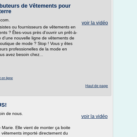
ributeurs de Vêtements pour
terre
.com.
voir la vidéo
istes ou fournisseurs de vêtements en
ts ? Êtes-vous près d'ouvrir un prêt-à-
he d'une nouvelle ligne de vêtements de
 boutique de mode ? Stop ! Vous y êtes
leurs professionelles de la mode en
ous avez besoin chez...
 en ligne
Haut de page
US!
oin de nous.
voir la vidéo
Marie. Elle vient de monter ça boite
de vêtements importé directement du