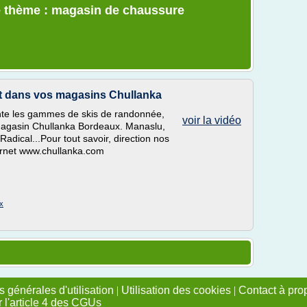
e thème : magasin de chaussure
it dans vos magasins Chullanka
ente les gammes de skis de randonnée,
voir la vidéo
 magasin Chullanka Bordeaux. Manaslu,
adical...Pour tout savoir, direction nos
ternet www.chullanka.com
x
 générales d'utilisation
|
Utilisation des cookies
|
Contact à pro
r l'article 4 des CGUs