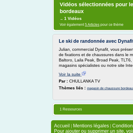
Vidéos sélectionnées pour l
bordeaux
1 Vidéos
→
Voir également
5 Articles
pour ce thème
Le ski de randonnée avec Dynaf
Julian, commercial Dynafit, vous prés
de fixations et de chaussures dans le
Baltoro, Laila Peak, Broad Peak, TLT6, R
magasins spécialistes ou notre site In
Voir la suite
Par :
CHULLANKA TV
Thèmes liés :
magasin de chaussure bordeau
1 Ressources
Accueil
|
Mentions légales
|
Conditions
Pour ajouter ou supprimer un site, voi