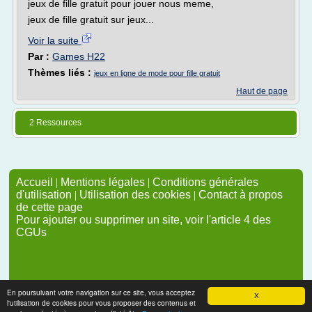
jeux de fille gratuit pour jouer nous meme,
jeux de fille gratuit sur jeux...
Voir la suite
Par :
Games H22
Thèmes liés :
jeux en ligne de mode pour fille gratuit
Haut de page
2 Ressources
Accueil
|
Mentions légales
|
Conditions générales
d'utilisation
|
Utilisation des cookies
|
Contact à propos
de cette page
Pour ajouter ou supprimer un site, voir l'article 4 des
CGUs
En poursuivant votre navigation sur ce site, vous acceptez
X
l'utilisation de cookies pour vous proposer des contenus et