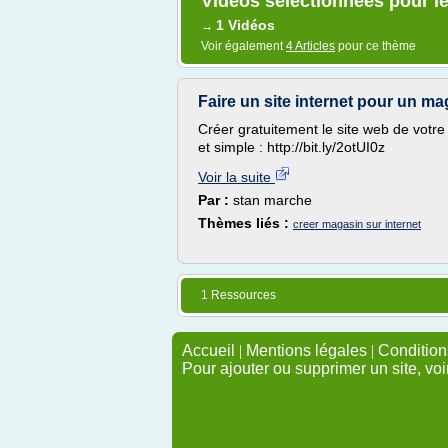
Vidéos sélectionnées pour le
1 Vidéos
→
Voir également
4 Articles
pour ce thème
Faire un site internet pour un m
Créer gratuitement le site web de votre
et simple : http://bit.ly/2otUI0z
Voir la suite
Par :
stan marche
Thèmes liés :
creer magasin sur internet
1 Ressources
Accueil
|
Mentions légales
|
Conditions
Pour ajouter ou supprimer un site, voi