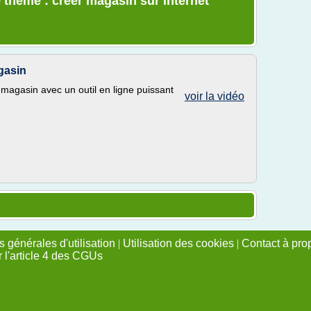
 thème : creer magasin sur internet
agasin
 magasin avec un outil en ligne puissant
voir la vidéo
 générales d'utilisation
|
Utilisation des cookies
|
Contact à pro
r l'article 4 des CGUs