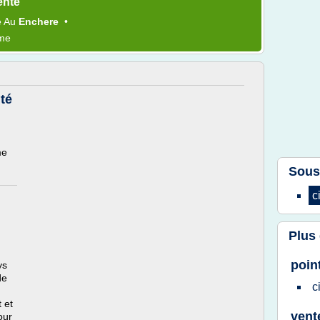
ente
e
Au
Enchere
•
ème
té
me
Sous
c
Plus
poin
ys
de
c
 et
vent
our