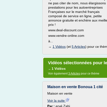
ne pas citer de nom, nous élargissons
prestations pour les autoentreprises
Françaises sur le marché français
composé de service en ligne, petite
annonce gratuite et enchère aux meill
prix !
www.deal-discount.com
www.vendre-online.com
à...
→
1 Vidéos
(et
5 Articles
) pour ce thè
Vidéos sélectionnées pour le
1 Vidéos
→
Voir également
3 Articles
pour ce thème
Maison en vente Bonoua 1 cité
Maison en vente
Voir la suite
Par :
ervé Zahi