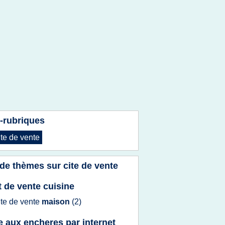
-rubriques
ite
de
vente
 de thèmes sur
cite de vente
t de vente cuisine
ite
de
vente
maison
(2)
e aux encheres par internet