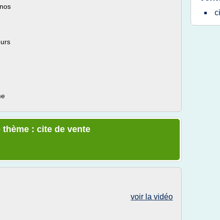
 nos
c
eurs
me
 thème : cite de vente
voir la vidéo