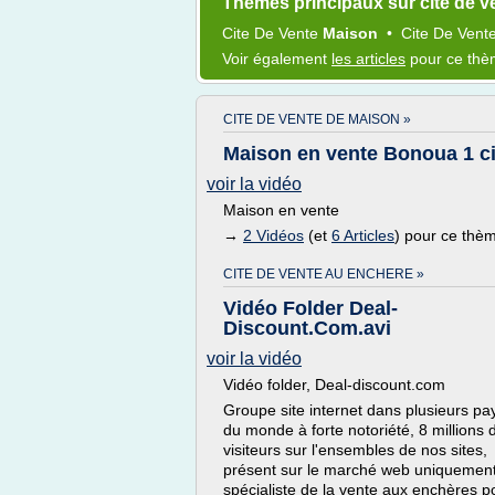
Thèmes principaux sur cite de v
Cite
De
Vente
Maison
•
Cite
De
Vent
Voir également
les articles
pour ce th
CITE DE VENTE DE MAISON »
Maison en vente Bonoua 1 ci
voir la vidéo
Maison en vente
→
2 Vidéos
(et
6 Articles
) pour ce thè
CITE DE VENTE AU ENCHERE »
Vidéo Folder Deal-
Discount.Com.avi
voir la vidéo
Vidéo folder, Deal-discount.com
Groupe site internet dans plusieurs pa
du monde à forte notoriété, 8 millions 
visiteurs sur l'ensembles de nos sites,
présent sur le marché web uniquement
spécialiste de la vente aux enchères p