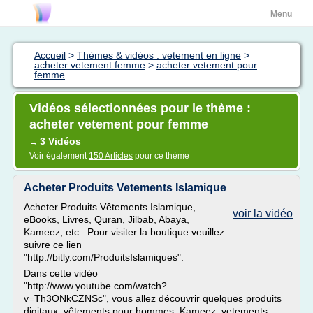
Menu
Accueil
>
Thèmes & vidéos : vetement en ligne
>
acheter vetement femme
>
acheter vetement pour
femme
Vidéos sélectionnées pour le thème :
acheter vetement pour femme
3 Vidéos
→
Voir également
150 Articles
pour ce thème
Acheter Produits Vetements Islamique
Acheter Produits Vêtements Islamique,
voir la vidéo
eBooks, Livres, Quran, Jilbab, Abaya,
Kameez, etc.. Pour visiter la boutique veuillez
suivre ce lien
"http://bitly.com/ProduitsIslamiques".
Dans cette vidéo
"http://www.youtube.com/watch?
v=Th3ONkCZNSc", vous allez découvrir quelques produits
digitaux, vêtements pour hommes, Kameez, vetements