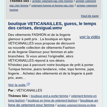
Thèmes liés :
/
acheter vetement pas cher homme
acheter vetement
/
/
pas cher femme
vetement homme et femme pas cher
acheter vetement
homme
Haut de page
boutique VETICANAILLES, guess, le temps
des cerises, desigual.wmv
Des vêtements FASHION et de la lingerie
voir la vidéo
glamour à petit prix . La boutique en ligne
VETICANAILLES vous propose de découvrir
sa nouvelle collection de vêtements Fashion
et de lingerie Glamour pour femmes et ado
branchées. Si vous aimez l'originalité, alors
VETICANAILLES répond à vos désirs.
N'hésitez pas à parcourir notre boutique de prêt à porter.
Tunique femme, jeans tendance, robe, tops femme, jupe,
lingerie... Achetez des vêtements et de la lingerie à petit
prix, avec...
Voir la suite
Par :
VETICANAILLES
Thèmes liés :
/
boutique pret a porter femme
vetement femme en
/
/
boutique en
ligne fashion
boutique en ligne de vetement fashion
ligne de vetement pour femme
/
acheter vetement femme en ligne