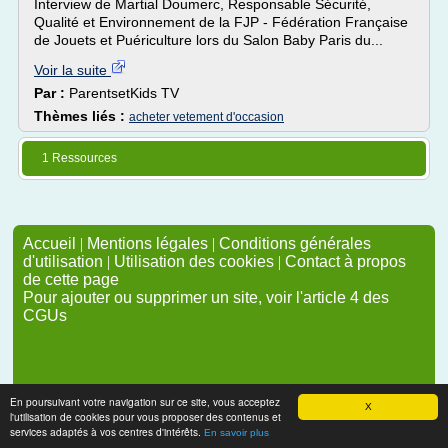
Interview de Martial Doumerc, Responsable Sécurité,
Qualité et Environnement de la FJP - Fédération Française
de Jouets et Puériculture lors du Salon Baby Paris du...
Voir la suite
Par :
ParentsetKids TV
Thèmes liés :
acheter vetement d'occasion
1 Ressources
Accueil
|
Mentions légales
|
Conditions générales
d'utilisation
|
Utilisation des cookies
|
Contact à propos
de cette page
Pour ajouter ou supprimer un site, voir l'article 4 des
CGUs
En poursuivant votre navigation sur ce site, vous acceptez
X
l'utilisation de cookies pour vous proposer des contenus et
services adaptés à vos centres d'intérêts.
En savoir plus