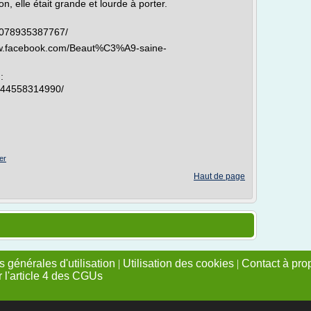
on, elle était grande et lourde à porter.
3078935387767/
www.facebook.com/Beaut%C3%A9-saine-
:
344558314990/
er
Haut de page
 générales d'utilisation
|
Utilisation des cookies
|
Contact à pro
r l'article 4 des CGUs