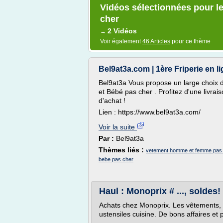
Vidéos sélectionnées pour l
cher
2 Vidéos
→
Voir également
46 Articles
pour ce thème
Bel9at3a.com | 1ère Friperie en l
Bel9at3a Vous propose un large choix
et Bébé pas cher . Profitez d'une livrai
d'achat !
Lien : https://www.bel9at3a.com/
Voir la suite
Par :
Bel9at3a
Thèmes liés :
vetement homme et femme pas
bebe pas cher
Haul : Monoprix # ..., soldes
Achats chez Monoprix. Les vêtements, le
ustensiles cuisine. De bons affaires et 