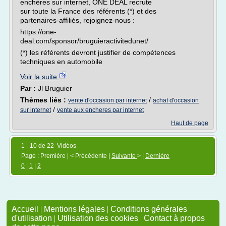
enchères sur internet, ONE DEAL recrute
sur toute la France des référents (*) et des
partenaires-affiliés, rejoignez-nous :
https://one-
deal.com/sponsor/bruguieractivitedunet/
(*) les référents devront justifier de compétences
techniques en automobile
Voir la suite
Par :
Jl Bruguier
Thèmes liés :
/
vente d'occasion par internet
achat d'occasion
/
sur internet
vente aux encheres par internet
Haut de page
1 - 10 de 22 Vidéos
Page : Première | < Précédente |
Suivante
> |
Dernière
0
|
1
|
2
Accueil
|
Mentions légales
|
Conditions générales
d'utilisation
|
Utilisation des cookies
|
Contact à propos