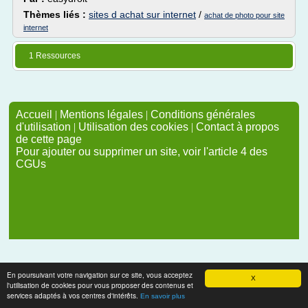
Thèmes liés :
sites d achat sur internet
/
achat de photo pour site
internet
1 Ressources
Accueil
|
Mentions légales
|
Conditions générales
d'utilisation
|
Utilisation des cookies
|
Contact à propos
de cette page
Pour ajouter ou supprimer un site, voir l'article 4 des
CGUs
En poursuivant votre navigation sur ce site, vous acceptez
X
l'utilisation de cookies pour vous proposer des contenus et
services adaptés à vos centres d'intérêts.
En savoir plus