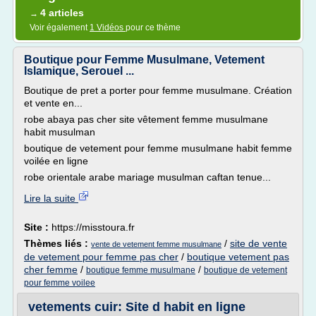
4 articles
→
Voir également
1 Vidéos
pour ce thème
Boutique pour Femme Musulmane, Vetement
Islamique, Serouel ...
Boutique de pret a porter pour femme musulmane. Création
et vente en...
robe abaya pas cher site vêtement femme musulmane
habit musulman
boutique de vetement pour femme musulmane habit femme
voilée en ligne
robe orientale arabe mariage musulman caftan tenue...
Lire la suite
Site :
https://misstoura.fr
Thèmes liés :
/
site de vente
vente de vetement femme musulmane
de vetement pour femme pas cher
/
boutique vetement pas
cher femme
/
/
boutique femme musulmane
boutique de vetement
pour femme voilee
vetements cuir: Site d habit en ligne