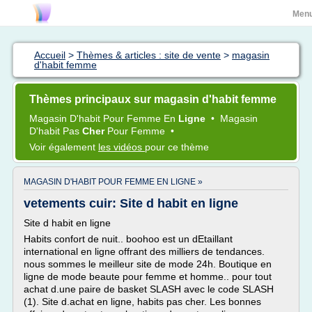
Men
Accueil
>
Thèmes & articles : site de vente
>
magasin
d'habit femme
Thèmes principaux sur magasin d'habit femme
Magasin D'habit
Pour
Femme
En
Ligne
•
Magasin
D'habit
Pas
Cher
Pour
Femme
•
Voir également
les vidéos
pour ce thème
MAGASIN D'HABIT POUR FEMME EN LIGNE »
vetements cuir: Site d habit en ligne
Site d habit en ligne
Habits confort de nuit.. boohoo est un dEtaillant
international en ligne offrant des milliers de tendances.
nous sommes le meilleur site de mode 24h. Boutique en
ligne de mode beaute pour femme et homme.. pour tout
achat d.une paire de basket SLASH avec le code SLASH
(1). Site d.achat en ligne, habits pas cher. Les bonnes