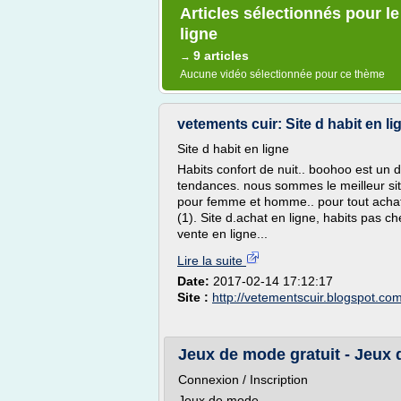
Articles sélectionnés pour l
ligne
9 articles
→
Aucune vidéo sélectionnée pour ce thème
vetements cuir: Site d habit en li
Site d habit en ligne
Habits confort de nuit.. boohoo est un dE
tendances. nous sommes le meilleur si
pour femme et homme.. pour tout acha
(1). Site d.achat en ligne, habits pas c
vente en ligne...
Lire la suite
Date:
2017-02-14 17:12:17
Site :
http://vetementscuir.blogspot.co
Jeux de mode gratuit - Jeux d
Connexion / Inscription
Jeux de mode