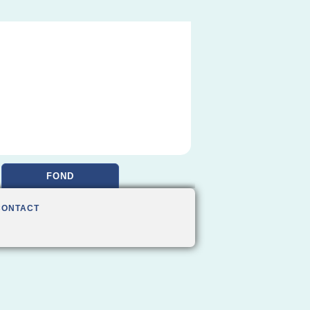
FOND
CONTACT