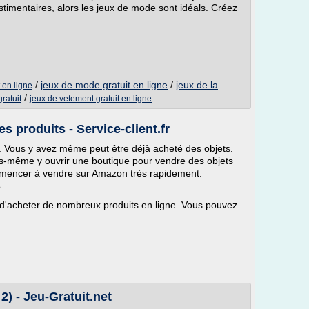
timentaires, alors les jeux de mode sont idéals. Créez
/
jeux de mode gratuit en ligne
/
jeux de la
 en ligne
/
ratuit
jeux de vetement gratuit en ligne
produits - Service-client.fr
 Vous y avez même peut être déjà acheté des objets.
s-même y ouvrir une boutique pour vendre des objets
mmencer à vendre sur Amazon très rapidement.
?
 d'acheter de nombreux produits en ligne. Vous pouvez
) - Jeu-Gratuit.net