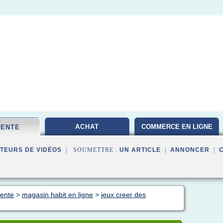
ACHAT
COMMERCE EN LIGNE
VENTE
TEURS DE VIDÉOS
| SOUMETTRE :
UN ARTICLE
|
ANNONCER
|
vente
>
magasin habit en ligne
>
jeux creer des