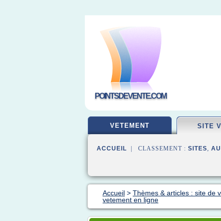
POINTSDEVENTE.COM
VETEMENT
SITE 
ACCUEIL
| CLASSEMENT :
SITES
,
AU
Accueil
>
Thèmes & articles : site de 
vetement en ligne