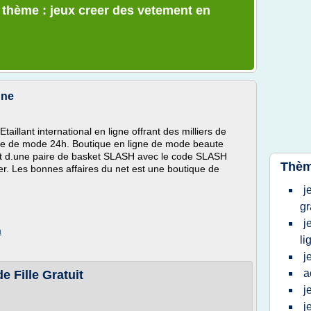
e thème : jeux creer des vetement en
gne
taillant international en ligne offrant des milliers de
te de mode 24h. Boutique en ligne de mode beaute
t d.une paire de basket SLASH avec le code SLASH
Thèm
her. Les bonnes affaires du net est une boutique de
j
gr
j
m
li
j
a
e Fille Gratuit
j
j