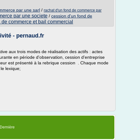
ommerce par une sarl
/
rachat d'un fond de commerce par
merce par une societe
/
cession d'un fond de
s de commerce et bail commercial
vité - pernaud.fr
e aux trois modes de réalisation des actifs : actes
ourante en période d'observation, cession d'entreprise
biteur est présenté à la rebrique cession . Chaque mode
le lexique;
 Dernière