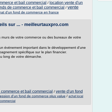
ommerce et bail commercial
location vente d'un
/
vente
onds de commerce et bail commercial
/
hat d'un fond de commerce en france
ls sur ... - meilleurtauxpro.com
es murs de votre commerce ou des bureaux de votre
st un événement important dans le développement d'une
gnement spécifique sur le plan financier.
u long de votre démarche.
e commerce et bail commercial
vente d'un fond
/
ession d'un fond de commerce plus value
/
achat local
l commercial