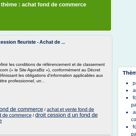
le thème : achat fond de commerce
sion fleuriste - Achat de ...
finir les conditions de référencement et de classement
.com (« le Site AgoraBiz »), conformément au Décret
Thèm
nissant les obligations d'information applicables aux
tre professionnel, un...
p
a
f
pa
 fond de commerce
achat et vente fond de
/
a
droit cession d un fond de
nd de commerce
/
c
e
f
pa