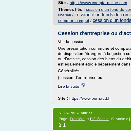
Site :
https://www.compta-online.com
Thèmes liés :
cession d'un fond de c
cession d'un fonds de com
/
une sarl
cession d'un fond
commerce impot
/
Cession d'entreprise ou d'acti
Voir la cession
Une présentation commune et comparativ
de disposition étrangers à la gestion c
ou d'activité, cession des biens du dé
est également étudié séparément dans 
Généralités
(cession d'entreprise ou...
Lire la suite
Site :
https://www.pernaud.fr
51 - 57 de 57 Articles
Page :
Première
| <
Précédente
| Suivante > |
0
|
1