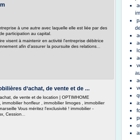
om
a
im
p
treprise à une autre avec laquelle elle est liée par des
d
e participation au capital.
a
e visent à maintenir en activité l'entreprise débitrice
a
nnement afin d'assurer la poursuite des relations...
l
a
v
au
a
ières d’achat, de vente et de ...
v
q
achat, de vente et de location | OPTIMHOME
, immobilier honfleur , immobilier limoges , immobilier
a
arseille Vous méritez l'exclusivité ! immobilier -
f
x, Cession...
p
o
a