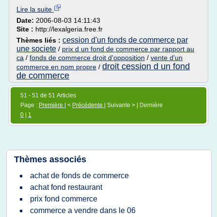
Lire la suite
Date:
2006-08-03 14:11:43
Site :
http://lexalgeria.free.fr
cession d'un fonds de commerce par
Thèmes liés :
une societe
/
prix d un fond de commerce par rapport au
ca
/
fonds de commerce droit d'opposition
/
vente d'un
droit cession d un fond
commerce en nom propre
/
de commerce
51 - 51 de 51 Articles
Page :
Première
| <
Précédente
| Suivante > | Dernière
0
|
1
Thèmes associés
achat de fonds de commerce
achat fond restaurant
prix fond commerce
commerce a vendre dans le 06