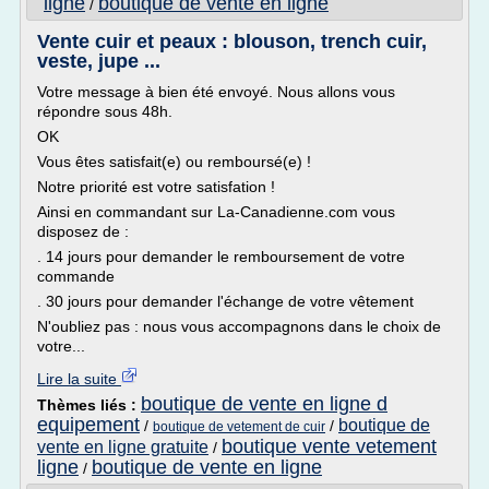
ligne
boutique de vente en ligne
/
Vente cuir et peaux : blouson, trench cuir,
veste, jupe ...
Votre message à bien été envoyé. Nous allons vous
répondre sous 48h.
OK
Vous êtes satisfait(e) ou remboursé(e) !
Notre priorité est votre satisfation !
Ainsi en commandant sur La-Canadienne.com vous
disposez de :
. 14 jours pour demander le remboursement de votre
commande
. 30 jours pour demander l'échange de votre vêtement
N'oubliez pas : nous vous accompagnons dans le choix de
votre...
Lire la suite
boutique de vente en ligne d
Thèmes liés :
equipement
boutique de
/
/
boutique de vetement de cuir
boutique vente vetement
vente en ligne gratuite
/
ligne
boutique de vente en ligne
/